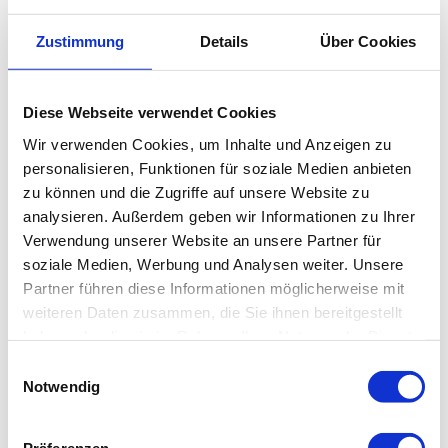
Wie genau hilft das Buch?
Zustimmung
Details
Über Cookies
Diese Webseite verwendet Cookies
Wir verwenden Cookies, um Inhalte und Anzeigen zu
personalisieren, Funktionen für soziale Medien anbieten
zu können und die Zugriffe auf unsere Website zu
analysieren. Außerdem geben wir Informationen zu Ihrer
Verwendung unserer Website an unsere Partner für
soziale Medien, Werbung und Analysen weiter. Unsere
Partner führen diese Informationen möglicherweise mit
weiteren Daten zusammen, die Sie ihnen bereitgestellt
haben oder die sie im Rahmen Ihrer Nutzung der Dienste
gesammelt haben. Sie geben Einwilligung zu unseren
Einwilligungsauswahl
Cookies, wenn Sie unsere Webseite weiterhin nutzen.
Notwendig